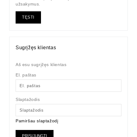
užsakymus.
TĘSTI
Sugrįžęs klientas
Aš esu sugrįžęs klientas
El. paštas
Slaptažodis
Pamiršau slaptažodį