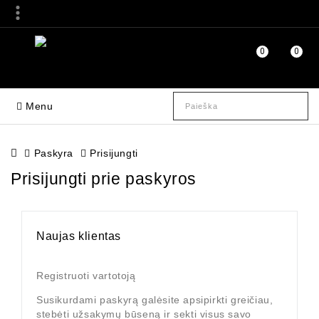
0
0
Menu
Paskyra
Prisijungti
Prisijungti prie paskyros
Naujas klientas
Registruoti vartotoją
Susikurdami paskyrą galėsite apsipirkti greičiau,
stebėti užsakymų būseną ir sekti visus savo