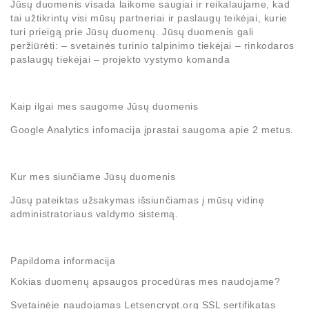
Jūsų duomenis visada laikome saugiai ir reikalaujame, kad
tai užtikrintų visi mūsų partneriai ir paslaugų teikėjai, kurie
turi prieigą prie Jūsų duomenų. Jūsų duomenis gali
peržiūrėti: – svetainės turinio talpinimo tiekėjai – rinkodaros
paslaugų tiekėjai – projekto vystymo komanda
Kaip ilgai mes saugome Jūsų duomenis
Google Analytics infomacija įprastai saugoma apie 2 metus.
Kur mes siunčiame Jūsų duomenis
Jūsų pateiktas užsakymas išsiunčiamas į mūsų vidinę
administratoriaus valdymo sistemą.
Papildoma informacija
Kokias duomenų apsaugos procedūras mes naudojame?
Svetainėje naudojamas Letsencrypt.org SSL sertifikatas