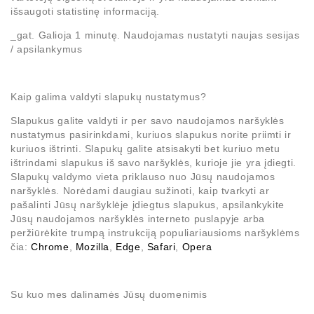
išsaugoti statistinę informaciją.
_gat.
Galioja 1 minutę. Naudojamas nustatyti naujas sesijas
/ apsilankymus
Kaip galima valdyti slapukų nustatymus?
Slapukus galite valdyti ir per savo naudojamos naršyklės
nustatymus pasirinkdami, kuriuos slapukus norite priimti ir
kuriuos ištrinti. Slapukų galite atsisakyti bet kuriuo metu
ištrindami slapukus iš savo naršyklės, kurioje jie yra įdiegti.
Slapukų valdymo vieta priklauso nuo Jūsų naudojamos
naršyklės. Norėdami daugiau sužinoti, kaip tvarkyti ar
pašalinti Jūsų naršyklėje įdiegtus slapukus, apsilankykite
Jūsų naudojamos naršyklės interneto puslapyje arba
peržiūrėkite trumpą instrukciją populiariausioms naršyklėms
čia:
Chrome
,
Mozilla
,
Edge
,
Safari
,
Opera
Su kuo mes dalinamės Jūsų duomenimis