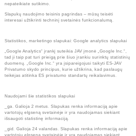
nepateikiate sutikimo.
Slapukų naudojimo teisinis pagrindas – mūsų teisėti
interesai užtikrinti techninį svetainės funkcionalumą.
Statistikos, marketingo slapukai: Google analytics slapukai
„Google Analytics“ įrankį suteikia JAV įmonė „Google Inc.“,
tad ji taip pat turi prieigą prie šiuo įrankiu surinktų statistinių
duomenų. „Google Inc.“ yra įsipareigojusi taikyti ES-JAV
Privatumo skydo principus, kurie užtikrina, kad paslaugų
teikėjas atitinka ES privatumo standartų reikalavimus.
Naudojami šie statistikos slapukai
_ga.
Galioja 2 metus. Slapukas renka informaciją apie
vartotojų elgseną svetainėje ir yra naudojamas siekiant
išsaugoti statistinę informaciją.
_gid.
Galioja 24 valandas. Slapukas renka informaciją apie
vartotojų elgseną svetainėje ir yra naudojamas siekiant