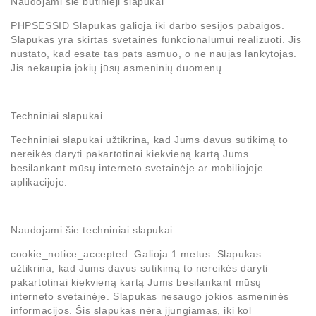
Naudojami šie būtinieji slapukai
PHPSESSID
Slapukas galioja iki darbo sesijos pabaigos.
Slapukas yra skirtas svetainės funkcionalumui realizuoti. Jis
nustato, kad esate tas pats asmuo, o ne naujas lankytojas.
Jis nekaupia jokių jūsų asmeninių duomenų.
Techniniai slapukai
Techniniai slapukai užtikrina, kad Jums davus sutikimą to
nereikės daryti pakartotinai kiekvieną kartą Jums
besilankant mūsų interneto svetainėje ar mobiliojoje
aplikacijoje.
Naudojami šie techniniai slapukai
cookie_notice_accepted
. Galioja 1 metus. Slapukas
užtikrina, kad Jums davus sutikimą to nereikės daryti
pakartotinai kiekvieną kartą Jums besilankant mūsų
interneto svetainėje. Slapukas nesaugo jokios asmeninės
informacijos. Šis slapukas nėra įjungiamas, iki kol