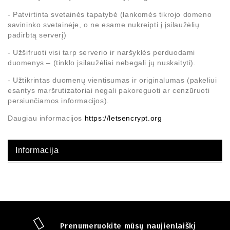
- Patvirtinta svetainės tapatybė (lankomės tikrojo domeno
savininko svetainėje, o ne esame nukreipti į įsilaužėlių
padirbtą serverį)
- Užšifruoti visi tarp serverio ir naršyklės perduodami
duomenys – (tinklo įsilaužėliai nebegali jų nuskaityti).
- Užtikrintas duomenų vientisumas ir originalumas (pakeliui
esantys maršrutizatoriai negali pakoreguoti ar cenzūruoti
persiunčiamos informacijos).
Daugiau informacijos
https://letsencrypt.org
Informacija
Prenumeruokite mūsų naujienlaiškį