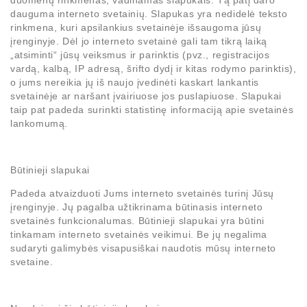
duomenų rinkmenas, vadinamas slapukais. Tą patį daro
dauguma interneto svetainių. Slapukas yra nedidelė teksto
rinkmena, kuri apsilankius svetainėje išsaugoma jūsų
įrenginyje. Dėl jo interneto svetainė gali tam tikrą laiką
„atsiminti“ jūsų veiksmus ir parinktis (pvz., registracijos
vardą, kalbą, IP adresą, šrifto dydį ir kitas rodymo parinktis),
o jums nereikia jų iš naujo įvedinėti kaskart lankantis
svetainėje ar naršant įvairiuose jos puslapiuose. Slapukai
taip pat padeda surinkti statistinę informaciją apie svetainės
lankomumą.
Būtinieji slapukai
Padeda atvaizduoti Jums interneto svetainės turinį Jūsų
įrenginyje. Jų pagalba užtikrinama būtinasis interneto
svetainės funkcionalumas. Būtinieji slapukai yra būtini
tinkamam interneto svetainės veikimui. Be jų negalima
sudaryti galimybės visapusiškai naudotis mūsų interneto
svetaine.