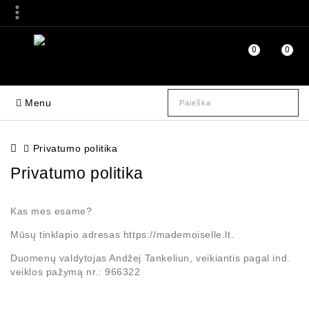
0
0
Menu
Privatumo politika
Privatumo politika
Kas mes esame?
Mūsų tinklapio adresas https://mademoiselle.lt.
Duomenų valdytojas Andžej Tankeliun, veikiantis pagal ind.
veiklos pažymą nr.: 966322