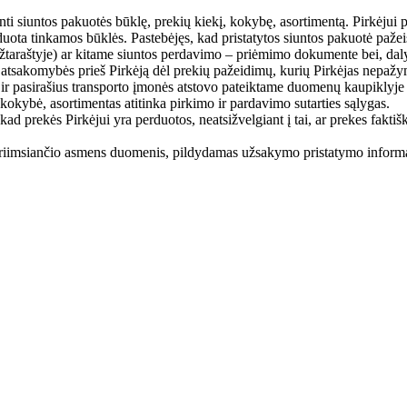
nti siuntos pakuotės būklę, prekių kiekį, kokybę, asortimentą. Pirkėjui pa
a tinkamos būklės. Pastebėjęs, kad pristatytos siuntos pakuotė pažeista 
važtaraštyje) ar kitame siuntos perdavimo – priėmimo dokumente bei, daly
 atsakomybės prieš Pirkėją dėl prekių pažeidimų, kurių Pirkėjas nepažy
untą ir pasirašius transporto įmonės atstovo pateiktame duomenų kaupikly
 kokybė, asortimentas atitinka pirkimo ir pardavimo sutarties sąlygas.
ad prekės Pirkėjui yra perduotos, neatsižvelgiant į tai, ar prekes faktiš
s priimsiančio asmens duomenis, pildydamas užsakymo pristatymo informa