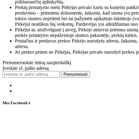
priklausančių aplinkybių.
Prekių pristatymo metu Pirkėjas privalo kartu su kurjeriu patikri
perdavimo – priėmimo dokumente, laikoma, kad siunta yra perduot
tokios siuntos nepriimti bei tai pažymėti sąskaitoje-faktūroje (
Pirkėjui neatlikus šių veiksmų, Pardavėjas yra atleidžiamas nuo
Pirkėjui ar, atsižvelgiant į atvejį, Pirkėjo atstovui priėmus si
prekės pristatytos nepažeistoje siuntos pakuotėje, prekių kiekis,
Pristačius ir perdavus prekes Pirkėjo nurodytu adresu, laikoma, k
adresu.
Jei prekes priims ne Pirkėjas, Pirkėjas privalo nurodyti preke
Prenumeruokite mūsų naujienlaiškį
Įveskite el. pašto adresą
Prenumeruoti
Mes Facebook'e