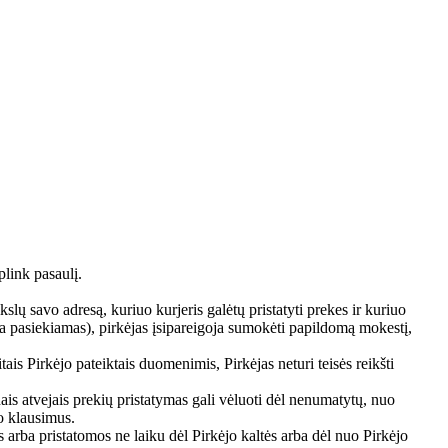
ink pasaulį.
slų savo adresą, kuriuo kurjeris galėtų pristatyti prekes ir kuriuo
ėra pasiekiamas), pirkėjas įsipareigoja sumokėti papildomą mokestį,
itais Pirkėjo pateiktais duomenimis, Pirkėjas neturi teisės reikšti
ais atvejais prekių pristatymas gali vėluoti dėl nenumatytų, nuo
mo klausimus.
arba pristatomos ne laiku dėl Pirkėjo kaltės arba dėl nuo Pirkėjo