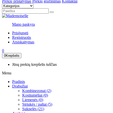
Prekių pristatymas
Prekių grąžinimas
Kontaktai
Mano paskyra
Prisijungti
Registruotis
Atsiskaitymas
0
0
Krepšelis
Jūsų prekių krepšelis tuščias
Menu
Pradinis
Drabužiai
Kombinezonai (2)
Kostiumėliai (0)
Liemenės (0)
Striukės / paltai (5)
Suknelės (21)