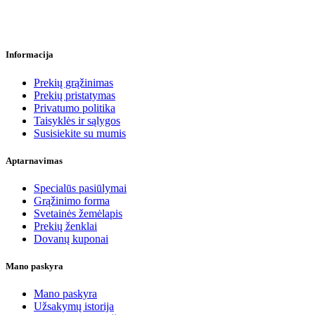
Informacija
Prekių grąžinimas
Prekių pristatymas
Privatumo politika
Taisyklės ir sąlygos
Susisiekite su mumis
Aptarnavimas
Specialūs pasiūlymai
Grąžinimo forma
Svetainės žemėlapis
Prekių ženklai
Dovanų kuponai
Mano paskyra
Mano paskyra
Užsakymų istorija