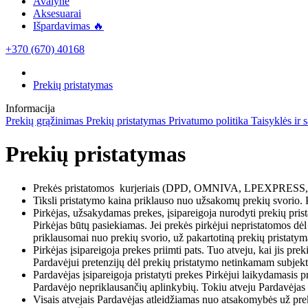
Avalynė
Aksesuarai
Išpardavimas 🔥
+370 (670) 40168
Prekių pristatymas
Informacija
Prekių grąžinimas
Prekių pristatymas
Privatumo politika
Taisyklės ir 
Prekių pristatymas
Prekės pristatomos kurjeriais (DPD, OMNIVA, LPEXPRESS, DP
Tiksli pristatymo kaina priklauso nuo užsakomų prekių svorio. P
Pirkėjas, užsakydamas prekes, įsipareigoja nurodyti prekių prista
Pirkėjas būtų pasiekiamas. Jei prekės pirkėjui nepristatomos dėl
priklausomai nuo prekių svorio, už pakartotiną prekių pristatym
Pirkėjas įsipareigoja prekes priimti pats. Tuo atveju, kai jis prek
Pardavėjui pretenzijų dėl prekių pristatymo netinkamam subjekt
Pardavėjas įsipareigoja pristatyti prekes Pirkėjui laikydamasis 
Pardavėjo nepriklausančių aplinkybių. Tokiu atveju Pardavėjas įs
Visais atvejais Pardavėjas atleidžiamas nuo atsakomybės už prek