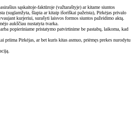
sirašius sąskaitoje-faktūroje (važtaraštyje) ar kitame siuntos
(suglamžyta, šlapia ar kitaip išoriškai pažeista), Pirkėjas privalo
vaujant kurjeriui, surašyti laisvos formos siuntos pažeidimo aktą.
mėjo aukščiau nustatyta tvarka.
je arba popieriniame pristatymo patvirtinime be pastabų, laikoma, kad
kai priima Pirkėjas, ar bet kuris kitas asmuo, priėmęs prekes nurodytu
ciją.