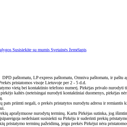
sąlygos
Susisiekite su mumis
Svetainės žemėlapis
D paštomatu, LP express paštomatu, Omniva paštomatu, ir paštu apl
rekės pristatomos visoje Lietuvoje per 2 - 5 d.d.
tymo vietą bei kontaktinio telefono numerį. Pirkėjas privalo nurodyti tik
 pirkėjo kaltės (neteisingai nurodyti kontaktiniai duomenys, pirkėjas n
ą.
ių pats priimti negali, o prekės pristatytos nurodytu adresu ir remiantis k
ui.
prekių aprašymuose nurodytų terminų. Kartu Pirkėjas sutinka, jog išimtin
ipareigoja nedelsiant susisiekti su Pirkėju ir suderinti prekių pristaty
ių pristatymo terminų pažeidimą, jeigu prekės Pirkėjui nėra pristatomos 