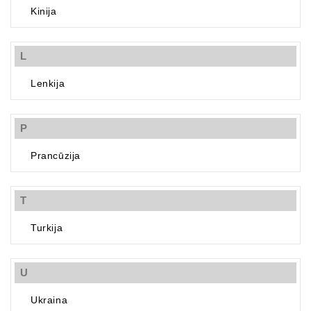
Kinija
L
Lenkija
P
Prancūzija
T
Turkija
U
Ukraina