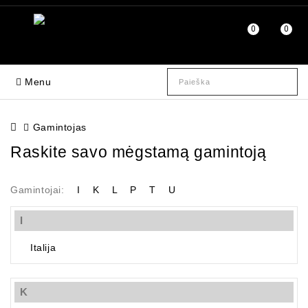
0
0
Menu
Gamintojas
Raskite savo mėgstamą gamintoją
Gamintojai:
I
K
L
P
T
U
I
Italija
K