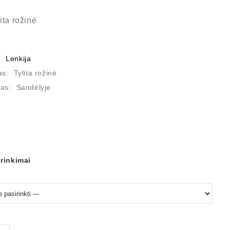
ita rožinė
:
Lenkija
as:
Tylita rožinė
as:
Sandėlyje
irinkimai