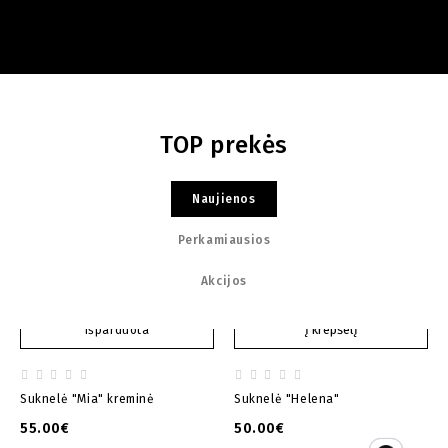
TOP prekės
Naujienos
Perkamiausios
Akcijos
Į krepšelį
Išparduota
Suknelė "Mia" kreminė
Suknelė "Helena"
55.00€
50.00€