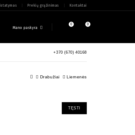
ristatymas
Prekių grąžinimas
Kontaktai
0
0
Mano paskyra
+370 (670) 40168
Drabužiai
Liemenės
TĘSTI