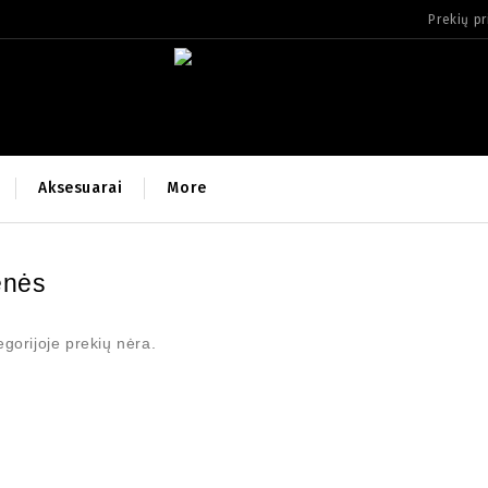
Prekių p
Aksesuarai
More
enės
egorijoje prekių nėra.