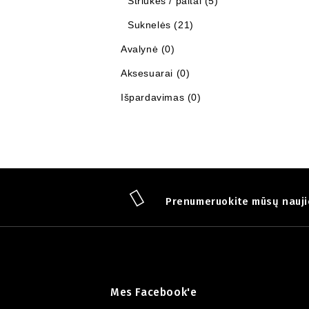
Striukės / paltai (5)
Suknelės (21)
Avalynė (0)
Aksesuarai (0)
Išpardavimas (0)
Prenumeruokite mūsų nauji
Mes Facebook'e