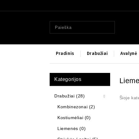
Pradinis
Drabužiai
Avalynė
Kategorijos
Liem
Drabužiai (28)
Šioje kat
Kombinezonai (2)
Kostiumėliai (0)
Liemenės (0)